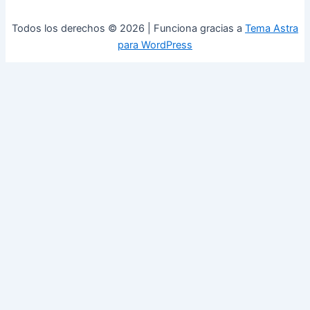
Todos los derechos © 2026 | Funciona gracias a
Tema Astra
para WordPress
0
Cerrar carrito
Tu carrito está vacío
0
Visita nuestra tienda para ver lo que está disponible
Total del carrito:
Total
$
0,00
Tu carrito está vacío. Compra ahora →
Available Coupons