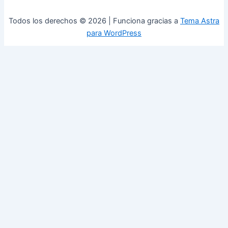
Todos los derechos © 2026 | Funciona gracias a
Tema Astra
para WordPress
0
Cerrar carrito
Tu carrito está vacío
0
Visita nuestra tienda para ver lo que está disponible
Total del carrito:
Total
$
0,00
Tu carrito está vacío. Compra ahora →
Available Coupons