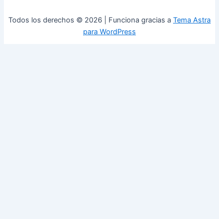
Todos los derechos © 2026 | Funciona gracias a
Tema Astra
para WordPress
0
Cerrar carrito
Tu carrito está vacío
0
Visita nuestra tienda para ver lo que está disponible
Total del carrito:
Total
$
0,00
Tu carrito está vacío. Compra ahora →
Available Coupons