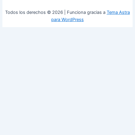
Todos los derechos © 2026 | Funciona gracias a
Tema Astra
para WordPress
0
Cerrar carrito
Tu carrito está vacío
0
Visita nuestra tienda para ver lo que está disponible
Total del carrito:
Total
$
0,00
Tu carrito está vacío. Compra ahora →
Available Coupons